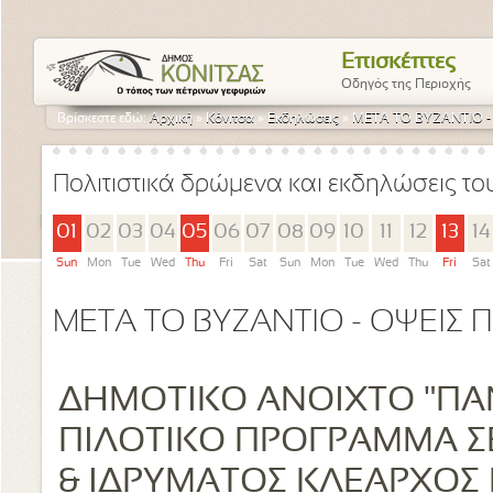
Επισκέπτες
Οδηγός της Περιοχής
Βρίσκεστε εδώ:
Αρχική
»
Κόνιτσα
»
Εκδηλώσεις
»
ΜΕΤΑ ΤΟ ΒΥΖΑΝΤΙΟ -
Πολιτιστικά δρώμενα και εκδηλώσεις τ
01
02
03
04
05
06
07
08
09
10
11
12
13
14
Sun
Mon
Tue
Wed
Thu
Fri
Sat
Sun
Mon
Tue
Wed
Thu
Fri
Sat
ΜΕΤΑ ΤΟ ΒΥΖΑΝΤΙΟ - ΟΨΕΙΣ 
ΔΗΜΟΤΙΚΟ ΑΝΟΙΧΤΟ "ΠΑ
ΠΙΛΟΤΙΚΟ ΠΡΟΓΡΑΜΜΑ Σ
& ΙΔΡΥΜΑΤΟΣ ΚΛΕΑΡΧΟΣ