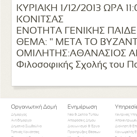
ΚΥΡΙΑΚΗ 1/12/2013 ΩΡΑ 
ΚΟΝΙΤΣΑΣ
ΕΝΟΤΗΤΑ ΓΕΝΙΚΗΣ ΠΑΙΔΕ
ΘΕΜΑ: " ΜΕΤΑ ΤΟ ΒΥΖΑΝΤ
ΟΜΙΛΗΤΗΣ:ΑΘΑΝΑΣΙΟΣ ΑΓΓ
Φιλοσοφικής Σχολής του Π
Οργανωτική Δομή
Ενημέρωση
Υπηρεσί
Δήμαρχος
Νέα & Δελτία Τύπου
Κεντρικές Υπη
Αντιδήμαρχοι
Αποφάσεις Δήμου
Αποκεντρωμέν
Δημοτικό Συμβούλιο
Διαγωνισμοί & Έργα
Διοίκηση & Επ
Τοπικές Κοινότητες
Προκηρύξεις Θέσεων
Κοινωφελής Ε