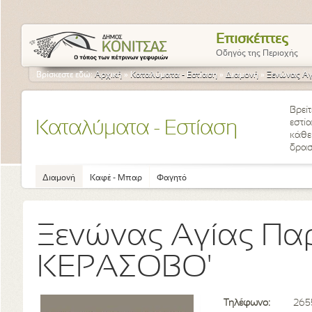
Επισκέπτες
Οδηγός της Περιοχής
Βρίσκεστε εδώ:
Αρχική
»
Καταλύματα - Εστίαση
»
Διαμονή
»
Ξενώνας Αγ
Βρείτ
εστί
Καταλύματα - Εστίαση
κάθε 
δρασ
Διαμονή
Καφέ - Μπαρ
Φαγητό
Ξενώνας Αγίας Παρ
ΚΕΡΑΣΟΒΟ'
Τηλέφωνο:
265