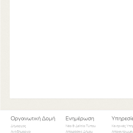
Οργανωτική Δομή
Ενημέρωση
Υπηρεσί
Δήμαρχος
Νέα & Δελτία Τύπου
Κεντρικές Υπη
Αντιδήμαρχοι
Αποφάσεις Δήμου
Αποκεντρωμέν