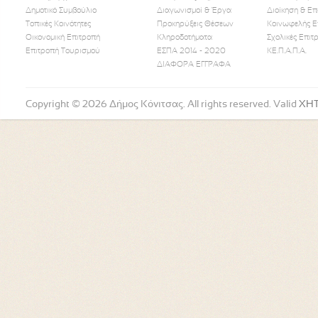
Δημοτικό Συμβούλιο
Διαγωνισμοί & Έργα
Διοίκηση & Επ
Τοπικές Κοινότητες
Προκηρύξεις Θέσεων
Κοινωφελής Ε
Οικονομική Επιτροπή
Κληροδοτήματα
Σχολικές Επιτ
Like Us
Follow Us
Watch
Επιτροπή Τουρισμού
ΕΣΠΑ 2014 - 2020
ΚΕ.Π.Α.Π.Α.
ΔΙΑΦΟΡΑ ΕΓΓΡΑΦΑ
Copyright © 2026 Δήμος Κόνιτσας. All rights reserved. Valid
XH