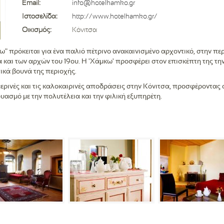
Email:
info@hotelhamko.gr
Ιστοσελίδα:
http://www.hotelhamko.gr/
Οικισμός:
Κόνιτσα
 πρόκειται για ένα παλιό πέτρινο ανακαινισμένο αρχοντικό, στην περ
να και των αρχών του 19ου. Η 'Χάμκω' προσφέρει στον επισκέπτη της τ
ικά βουνά της περιοχής.
ιμερινές και τις καλοκαιρινές αποδράσεις στην Κόνιτσα, προσφέροντας 
ασμό με την πολυτέλεια και την φιλική εξυπηρέτη.