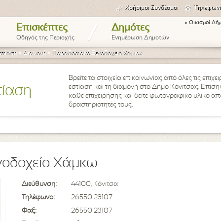
Χρήσιμοι Συνδέσμοι
Τηλεφωνι
Οικισμοί Δή
/
Επισκέπτες
Δημότες
Οδηγός της Περιοχής
Ενημέρωση Δημοτών
στίαση
»
Διαμονή
»
Παραδοσιακό Ξενοδοχείο Χάμκω
Βρείτε τα στοιχεία επικοινωνίας από όλες τις επιχ
εστίαση και τη διαμονή στο Δήμο Κόνιτσας. Επίσης
τίαση
κάθε επιχείρησης και δείτε φωτογραφικό υλικό από 
δραστηριότητές τους.
νοδοχείο Χάμκω
Διεύθυνση:
44100, Κόνιτσα
Τηλέφωνο:
26550 23107
Φαξ:
26550 23107