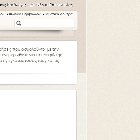
κός Κατάλογος
Φόρμα Επικοινωνίας
μου
Φυσικό Περιβάλλον
Ιαματικά Λουτρά
ειρήσεις που ασχολούνται με την
 ενημερωθείτε για το προφίλ της
τις εγκαταστάσεις τους και τις