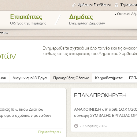
Χρήσιμοι Συνδέσμοι
Τηλεφωνι
Οικισμοί Δή
/
Επισκέπτες
Δημότες
Οδηγός της Περιοχής
Ενημέρωση Δημοτών
έσεων
Ενημερωθείτε σχετικά με όλα τα νέα και τις ανακ
καθώς και τις αποφάσεις του Δημοτικού Συμβουλί
οτών
μου
Διαγωνισμοί & Έργα
Προκηρύξεις Θέσεων
Κληροδοτήματα
ΕΣΠΑ
ΕΠΑΝΑΠΡΟΚΗΡΥΞΗ
ίας Ιδιωτικού Δικαίου
ΑΝΑΚΟΙΝΩΣΗ υπ' αριθ. ΣΟΧ 1/20
αρισμού σχολικών μονάδων
σύναψη ΣΥΜΒΑΣΗΣ ΕΡΓΑΣΙΑΣ 
29 Μάρτιος 2024
Περισσότερα »