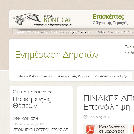
Επισκέπτες
Οδηγός της Περιοχής
Βρίσκεστε εδώ:
Αρχική
»
Προκηρύξεις Θέσεων
»
ΠΙΝΑΚΕΣ ΑΠΟΤΕΛΕΣΜΑ
Ενημ
καθώ
Ενημέρωση Δημοτών
Νέα & Δελτία Τύπου
Αποφάσεις Δήμου
Διαγωνισμοί & Έργα
Οι πιο πρόσφατες
ΠΙΝΑΚΕΣ ΑΠ
Προκηρύξεις
Θέσεων
Επανάληψη
12 Μάιος 2025
ΑΝΑΚΟΙΝΩΣΗ
06 Αύγουστος 2026
Κατεβάστε το
ΠΡΟΚΗΡΥΞΗ ΘΕΣΕΩΝ ΕΡΓΑΣΙΑΣ
σε μορφή pdf