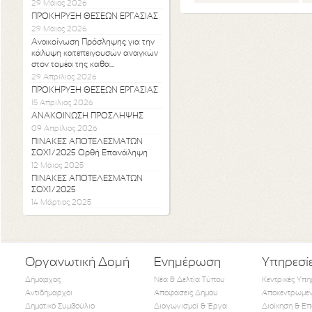
29 Μάιος 2026
ΠΡΟΚΗΡΥΞΗ ΘΕΣΕΩΝ ΕΡΓΑΣΙΑΣ
29 Μάιος 2026
Ανακοίνωση Πρόσληψης για την
κάλυψη κατεπειγουσών αναγκών
στον τομέα της καθα...
29 Απρίλιος 2026
ΠΡΟΚΗΡΥΞΗ ΘΕΣΕΩΝ ΕΡΓΑΣΙΑΣ
15 Απρίλιος 2026
ΑΝΑΚΟΙΝΩΣΗ ΠΡΟΣΛΗΨΗΣ
09 Απρίλιος 2026
ΠΙΝΑΚΕΣ ΑΠΟΤΕΛΕΣΜΑΤΩΝ
ΣΟΧ1/2025 Ορθή Επανάληψη
12 Μάιος 2025
ΠΙΝΑΚΕΣ ΑΠΟΤΕΛΕΣΜΑΤΩΝ
ΣΟΧ1/2025
14 Μάρτιος 2025
Οργανωτική Δομή
Ενημέρωση
Υπηρεσί
Δήμαρχος
Νέα & Δελτία Τύπου
Κεντρικές Υπη
Αντιδήμαρχοι
Αποφάσεις Δήμου
Αποκεντρωμέν
Δημοτικό Συμβούλιο
Διαγωνισμοί & Έργα
Διοίκηση & Επ