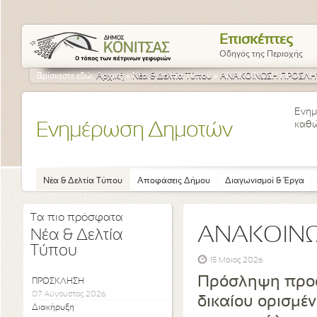
Επισκέπτες
Οδηγός της Περιοχής
Βρίσκεστε εδώ:
Αρχική
»
Νέα & Δελτία Τύπου
»
ΑΝΑΚΟΙΝΩΣΗ ΠΡΟΣΛ
Ενημ
καθώ
Ενημέρωση Δημοτών
Νέα & Δελτία Τύπου
Αποφάσεις Δήμου
Διαγωνισμοί & Έργα
Τα πιο πρόσφατα
ΑΝΑΚΟΙΝ
Νέα & Δελτία
Τύπου
15 Μάιος 2026
Πρόσληψη προσ
ΠΡΟΣΚΛΗΣΗ
07 Αύγουστος 2026
δικαίου ορισμέν
Διακήρυξη