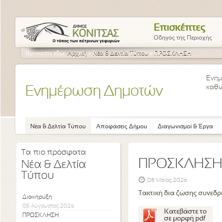
Επισκέπτες
Οδηγός της Περιοχής
Βρίσκεστε εδώ:
Αρχική
»
Νέα & Δελτία Τύπου
»
ΠΡΟΣΚΛΗΣΗ
Ενημ
καθώ
Ενημέρωση Δημοτών
Νέα & Δελτία Τύπου
Αποφάσεις Δήμου
Διαγωνισμοί & Έργα
Τα πιο πρόσφατα
ΠΡΟΣΚΛΗΣ
Νέα & Δελτία
Τύπου
08 Μάιος 2026
Τακτική δια ζώσης συνεδρ
Διακήρυξη
05 Αύγουστος 2026
Κατεβάστε το
ΠΡΟΣΚΛΗΣΗ
σε μορφή pdf