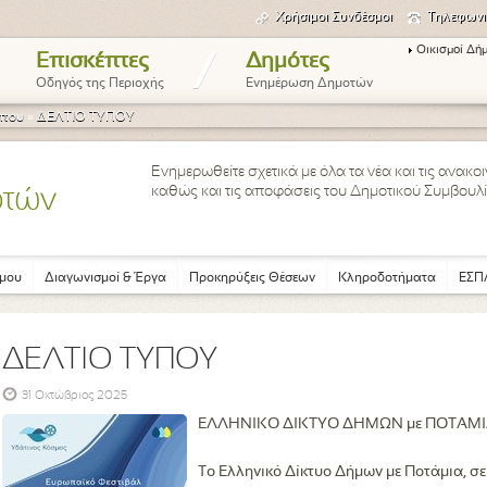
Χρήσιμοι Συνδέσμοι
Τηλεφωνι
Οικισμοί Δή
/
Επισκέπτες
Δημότες
Οδηγός της Περιοχής
Ενημέρωση Δημοτών
ύπου
»
ΔΕΛΤΙΟ ΤΥΠΟΥ
Ενημερωθείτε σχετικά με όλα τα νέα και τις ανακ
καθώς και τις αποφάσεις του Δημοτικού Συμβουλί
οτών
μου
Διαγωνισμοί & Έργα
Προκηρύξεις Θέσεων
Κληροδοτήματα
ΕΣΠΑ
ΔΕΛΤΙΟ ΤΥΠΟΥ
31 Οκτώβριος 2025
ΕΛΛΗΝΙΚΟ ΔΙΚΤΥΟ ΔΗΜΩΝ με ΠΟΤΑΜ
Το Ελληνικό Δίκτυο Δήμων με Ποτάμια, σε