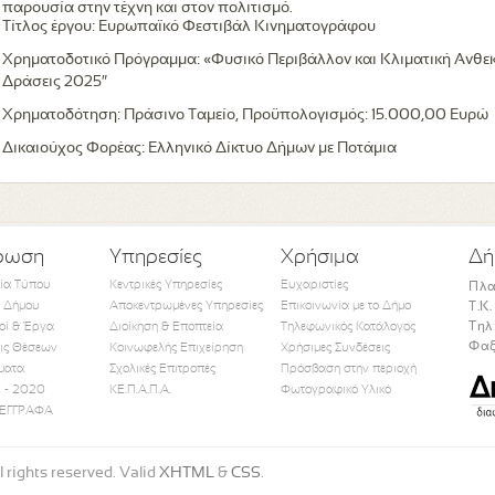
παρουσία στην τέχνη και στον πολιτισμό.
Τίτλος έργου: Ευρωπαϊκό Φεστιβάλ Κινηματογράφου
Χρηματοδοτικό Πρόγραμμα: «Φυσικό Περιβάλλον και Κλιματική Ανθεκ
Δράσεις 2025″
Χρηματοδότηση: Πράσινο Ταμείο, Προϋπολογισμός: 15.000,00 Ευρώ
Δικαιούχος Φορέας: Ελληνικό Δίκτυο Δήμων με Ποτάμια
ρωση
Υπηρεσίες
Χρήσιμα
Δή
τία Τύπου
Κεντρικές Υπηρεσίες
Ευχαριστίες
Πλα
 Δήμου
Αποκεντρωμένες Υπηρεσίες
Επικοινωνία με το Δήμο
Τ.Κ
Τηλ
οί & Έργα
Διοίκηση & Εποπτεία
Τηλεφωνικός Κατάλογος
Φαξ
ις Θέσεων
Κοινωφελής Επιχείρηση
Χρήσιμες Συνδέσεις
ματα
Σχολικές Επιτροπές
Πρόσβαση στην περιοχή
Like Us
Follow Us
Watch Us
 - 2020
ΚΕ.Π.Α.Π.Α.
Φωτογραφικό Υλικό
ΕΓΓΡΑΦΑ
 rights reserved. Valid
XHTML
&
CSS
.