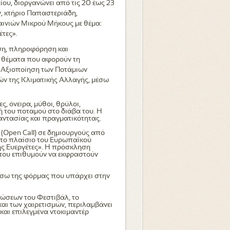
ου, διοργανώνει από τις 20 έως 23
, κτήριο Παπαστεριάδη,
ινιών Μικρού Μήκους με θέμα:
έτες».
ση, πληροφόρηση και
 θέματα που αφορούν τη
ι Αξιοποίηση των Ποτάμιων
ών της Κλιματικής Αλλαγής, μέσω
, όνειρα, μύθοι, θρύλοι,
ή του ποταμού στο διάβα του. Η
αντασίας και πραγματικότητας.
(Open Call) σε δημιουργούς από
στο πλαίσιο του Ευρωπαϊκού
ής Ευεργέτες». Η πρόσκληση
, που επιθυμούν να εκφραστούν
έσω της φόρμας που υπάρχει στην
λώσεων του Φεστιβάλ, το
ι των χαιρετισμών, περιλαμβάνει
και επιλεγμένα ντοκιμαντέρ