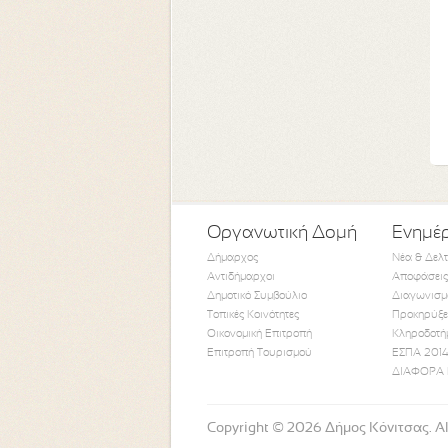
Οργανωτική Δομή
Ενημέ
Δήμαρχος
Νέα & Δελ
Αντιδήμαρχοι
Αποφάσεις
Δημοτικό Συμβούλιο
Διαγωνισμ
Τοπικές Κοινότητες
Προκηρύξε
Οικονομική Επιτροπή
Κληροδοτή
Επιτροπή Τουρισμού
ΕΣΠΑ 2014
ΔΙΑΦΟΡΑ 
Copyright © 2026 Δήμος Κόνιτσας. All