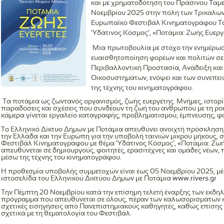
και με χρηματοδότηση του Πράσινου Ταμεί
Νοεμβρίου 2025 στην πόλη των Τρικάλων
Ευρωπαϊκό Φεστιβάλ Κινηματογράφου Τα
‘Υδάτινος Κόσμος’, «Ποτάμια: Ζωής Ευεργ
Μια πρωτοβουλία με στόχο την ενημέρω
ευαισθητοποίηση φορέων και πολιτών σε
Περιβαλλοντική Προστασία, Ανάδειξη κα
Οικοσυστημάτων, ενόψει και των συνεπει
της τέχνης του κινηματογράφου.
Τα ποτάμια ως ζωντανός οργανισμός, ζωής ευεργέτης. Μνήμες, ιστορίες
παραδόσεις και σχέσεις που συνδέουν τη ζωή του ανθρώπου με τη ρο
κάμερα γίνεται εργαλείο καταγραφής, προβληματισμού, έμπνευσης, φ
Το Ελληνικό Δίκτυο Δήμων με Ποτάμια απευθύνει ανοιχτή πρόσκληση 
την Ελλάδα και την Ευρώπη για την υποβολή ταινιών μικρού μήκους, 
Φεστιβάλ Κινηματογράφου με θέμα ‘Υδάτινος Κόσμος’, «Ποτάμια: Ζω
απευθύνεται σε δημιουργούς, φοιτητές, ερασιτέχνες και ομάδες νέων
μέσω της τέχνης του κινηματογράφου.
Η προθεσμία υποβολής συμμετοχών είναι έως 05 Νοεμβρίου 2025, μ
ιστοσελίδα του Ελληνικού Δικτύου Δήμων με Ποτάμια
www.rivers.gr
Την Πέμπτη 20 Νοεμβρίου κατά την επίσημη τελετή έναρξης των εκδη
πρόγραμμα που απευθύνεται σε όλους, πέραν των καλωσορισμάτων κα
σχετικές εισηγήσεις από Πανεπιστημιακούς καθηγητές, καθώς επίσης 
σχετικά με τη θεματολογία του Φεστιβάλ.