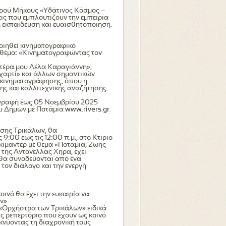
ρού Μήκους «Υδάτινος Κόσμος –
ς που εμπλουτίζουν την εμπειρία
κή εκπαίδευση και ευαισθητοποίηση.
οιηθεί κινηματογραφικό
ε θέμα: «Κινηματογραφώντας τον
ητέρα μου Λέλα Καραγιάννη»,
ό χαρτί» και άλλων σημαντικών
ι κινηματογράφησης, όπου η
ης και καλλιτεχνικής αναζήτησης.
γγραφή έως 05 Νοεμβρίου 2025
ου Δήμων με Ποτάμια
www.rivers.gr.
σης Τρικάλων, θα
:00 έως τις 12:00 π.μ., στο Κτίριο
κιμαντέρ με θέμα «Ποτάμια, Ζωής
 της Αντονέλλας Χήρα, έχει
α θα συνοδεύονται από ένα
ον διάλογο και την ενεργή
ινό θα έχει την ευκαιρία να
ν».
 «Ορχήστρα των Τρικάλων» ειδικά
ές ρεπερτόριο που έχουν ως κοινό
ικνύοντας τη διαχρονική τους