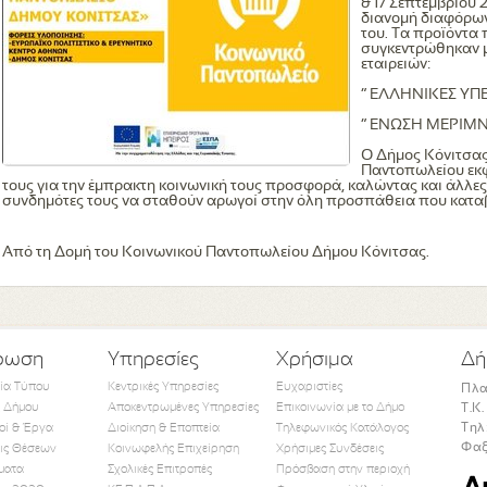
& 17 Σεπτεμβρίου
διανομή διαφόρω
του. Τα προϊόντα
συγκεντρώθηκαν με
εταιρειών:
“ ΕΛΛΗΝΙΚΕΣ ΥΠ
“ ΕΝΩΣΗ ΜΕΡΙΜΝ
Ο Δήμος Κόνιτσας
Παντοπωλείου εκφ
τους για την έμπρακτη κοινωνική τους προσφορά, καλώντας και άλλες
συνδημότες τους να σταθούν αρωγοί στην όλη προσπάθεια που κατα
Από τη Δομή του Κοινωνικού Παντοπωλείου Δήμου Κόνιτσας.
ρωση
Υπηρεσίες
Χρήσιμα
Δή
τία Τύπου
Κεντρικές Υπηρεσίες
Ευχαριστίες
Πλα
 Δήμου
Αποκεντρωμένες Υπηρεσίες
Επικοινωνία με το Δήμο
Τ.Κ
Τηλ
οί & Έργα
Διοίκηση & Εποπτεία
Τηλεφωνικός Κατάλογος
Φαξ
ις Θέσεων
Κοινωφελής Επιχείρηση
Χρήσιμες Συνδέσεις
ματα
Σχολικές Επιτροπές
Πρόσβαση στην περιοχή
Like Us
Follow Us
Watch Us