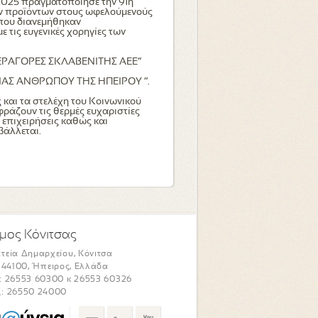
 2025 πραγματοποίησε την 91η
ν προϊόντων στους ωφελούμενούς
 που διανεμήθηκαν
 τις ευγενικές χορηγίες των
ΕΡΑΓΟΡΕΣ ΣΚΛΑΒΕΝΙΤΗΣ ΑΕΕ”
ΑΣ ΑΝΘΡΩΠΟΥ ΤΗΣ ΗΠΕΙΡΟΥ ”.
 και τα στελέχη του Κοινωνικού
ράζουν τις θερμές ευχαριστίες
 επιχειρήσεις καθώς και
βάλλεται.
μος Κόνιτσας
τεία Δημαρχείου, Κόνιτσα
. 44100, Ήπειρος, Ελλάδα
: 26553 60300 κ 26553 60326
: 26550 24000