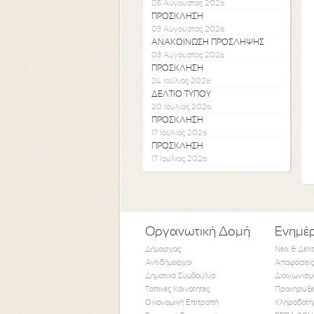
05 Αύγουστος 2026
ΠΡΟΣΚΛΗΣΗ
03 Αύγουστος 2026
ΑΝΑΚΟΙΝΩΣΗ ΠΡΟΣΛΗΨΗΣ
03 Αύγουστος 2026
ΠΡΟΣΚΛΗΣΗ
24 Ιούλιος 2026
ΔΕΛΤΙΟ ΤΥΠΟΥ
20 Ιούλιος 2026
ΠΡΟΣΚΛΗΣΗ
17 Ιούλιος 2026
ΠΡΟΣΚΛΗΣΗ
17 Ιούλιος 2026
Οργανωτική Δομή
Ενημέ
Δήμαρχος
Νέα & Δελ
Αντιδήμαρχοι
Αποφάσεις
Δημοτικό Συμβούλιο
Διαγωνισμ
Τοπικές Κοινότητες
Προκηρύξε
Οικονομική Επιτροπή
Κληροδοτή