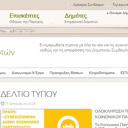
Χρήσιμοι Συνδέσμοι
Τηλεφωνι
Οικισμοί Δή
/
Επισκέπτες
Δημότες
Οδηγός της Περιοχής
Ενημέρωση Δημοτών
ύπου
»
ΔΕΛΤΙΟ ΤΥΠΟΥ
Ενημερωθείτε σχετικά με όλα τα νέα και τις ανακ
καθώς και τις αποφάσεις του Δημοτικού Συμβουλί
οτών
μου
Διαγωνισμοί & Έργα
Προκηρύξεις Θέσεων
Κληροδοτήματα
ΕΣΠΑ
ΔΕΛΤΙΟ ΤΥΠΟΥ
19 Σεπτέμβριος 2025
ΟΛΟΚΛΗΡΩΣΗ ΤΗ
ΚΟΙΝΩΝΙΚΟΥ ΠΑ
Το Κοινωνικό Παν