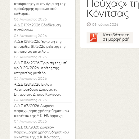
Πούχας» τη
απόφασης για την έγκριση της
πρόσληψης προσωπικού
Κόνιτσας
καθαριό...
06 Αύγουστος 2026
03 Ιούνιος 2026
Α.Δ.Ε 139/2026 Εξειδίκευση
πιστώσεων
Κατεβάστε το
06 Αύγουστος 2026
σε μορφή pdf
Α.Δ.Ε 129/2026 Έγκριση της
υπ΄αριθμ. 31/2026 μελέτης της
υπηρεσίας με τίτλο: ...
04 Αύγουστος 2026
Α.Δ.Ε 116/2026 Έγκριση της υπ’
αριθ. 30/2026 μελέτης της
υπηρεσίας με τίτλο: ...
04 Αύγουστος 2026
Α.Δ.Ε 128/2026 Εκλογή
Αντιπροέδρου Δημοτικής
Επιτροπής Δήμου Κόνιτσας
04 Αύγουστος 2026
Α.Δ.Σ 67/2026 Δωρεάν
παραχώρηση χρήσης δημοτικού
ακινήτου της Δ.Κ. Ηλιόρραχη...
04 Αύγουστος 2026
Α.Δ.Σ 68/2026 Δωρεάν
παραχώρηση χρήσης δημοτικού
ακινήτου της Δ.Κ. Κόνιτσας ...