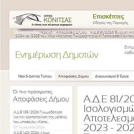
Επισκέπτες
Οδηγός της Περιοχής
Βρίσκεστε εδώ:
Αρχική
»
Αποφάσεις Δήμου
»
Α.Δ.Ε 81/2026 Έγκριση Α
2024 και 2025 του ΚΑΔ «Χρήστος Πούχας» της Δ.Κ. Παλαιοσελλίου το
Ενημ
καθώ
Ενημέρωση Δημοτών
Νέα & Δελτία Τύπου
Αποφάσεις Δήμου
Διαγωνισμοί & Έργα
Οι πιο πρόσφατες
Α.Δ.Ε 81/2
Αποφάσεις Δήμου
Ισολογισμ
Α.Δ.Ε 135/2026 Γνωμοδότηση
Αποτελεσμ
για την τροποποίηση της μελέτης
του υποέργου «Κατα...
2023 - 202
07 Αύγουστος 2026
Α.Δ.Ε 140/2026 Λήψη