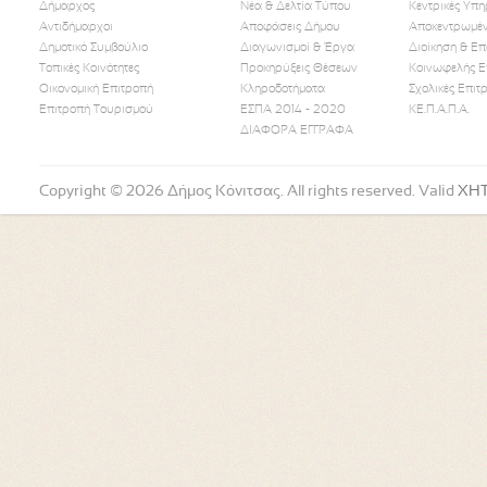
Δήμαρχος
Νέα & Δελτία Τύπου
Κεντρικές Υπη
Αντιδήμαρχοι
Αποφάσεις Δήμου
Αποκεντρωμέν
Δημοτικό Συμβούλιο
Διαγωνισμοί & Έργα
Διοίκηση & Επ
Τοπικές Κοινότητες
Προκηρύξεις Θέσεων
Κοινωφελής Ε
Οικονομική Επιτροπή
Κληροδοτήματα
Σχολικές Επιτ
Like Us
Follow Us
Watch
Επιτροπή Τουρισμού
ΕΣΠΑ 2014 - 2020
ΚΕ.Π.Α.Π.Α.
ΔΙΑΦΟΡΑ ΕΓΓΡΑΦΑ
Copyright © 2026 Δήμος Κόνιτσας. All rights reserved. Valid
XH