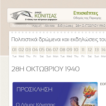
Επισκέπτες
Οδηγός της Περιοχής
Βρίσκεστε εδώ:
Αρχική
»
Κόνιτσα
»
Εκδηλώσεις
»
28Η ΟΚΤΩΒΡΙΟΥ 1940
Πολιτιστικά δρώμενα και εκδηλώσεις τ
01
02
03
04
05
06
07
08
09
10
11
12
13
14
Tue
Wed
Thu
Fri
Sat
Sun
Mon
Tue
Wed
Thu
Fri
Sat
Sun
Mo
28Η ΟΚΤΩΒΡΙΟΥ 1940
ΕΟΡ