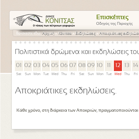
Επισκέπτες
Οδηγός της Περιοχής
Βρίσκεστε εδώ:
Αρχική
»
Κόνιτσα
»
Εκδηλώσεις
»
Αποκριάτικες εκδηλώσε
Πολιτιστικά δρώμενα και εκδηλώσεις τ
01
02
03
04
05
06
07
08
09
10
11
12
13
14
Sat
Sun
Mon
Tue
Wed
Thu
Fri
Sat
Sun
Mon
Tue
Wed
Thu
Fri
Αποκριάτικες εκδηλώσεις.
Κάθε χρόνο, στη διάρκεια των Αποκριών, πραγματοποιούνται