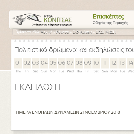
Επισκέπτες
Οδηγός της Περιοχής
Βρίσκεστε εδώ:
Αρχική
»
Κόνιτσα
»
Εκδηλώσεις
»
ΕΚΔΗΛΩΣΗ
Πολιτιστικά δρώμενα και εκδηλώσεις τ
01
02
03
04
05
06
07
08
09
10
11
12
13
14
Thu
Fri
Sat
Sun
Mon
Tue
Wed
Thu
Fri
Sat
Sun
Mon
Tue
We
ΕΚΔΗΛΩΣΗ
ΗΜΕΡΑ ΕΝΟΠΛΩΝ ΔΥΝΑΜΕΩΝ 21 ΝΟΕΜΒΡΙΟΥ 2018