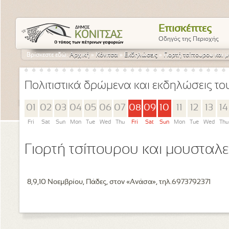
Επισκέπτες
Οδηγός της Περιοχής
Βρίσκεστε εδώ:
Αρχική
»
Κόνιτσα
»
Εκδηλώσεις
»
Γιορτή τσίπουρου και 
Πολιτιστικά δρώμενα και εκδηλώσεις τ
01
02
03
04
05
06
07
08
09
10
11
12
13
14
Fri
Sat
Sun
Mon
Tue
Wed
Thu
Fri
Sat
Sun
Mon
Tue
Wed
Thu
Γιορτή τσίπουρου και μουσταλ
8,9,10 Νοεμβρίου, Πάδες, στον «Ανάσα», τηλ.6973792371