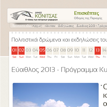
Επισκέπτες
Οδηγός της Περιοχής
Βρίσκεστε εδώ:
Αρχική
»
Κόνιτσα
»
Εκδηλώσεις
»
Εύαθλος 2013 - Πρόγρ
Πολιτιστικά δρώμενα και εκδηλώσεις τ
01
02
03
04
05
06
07
08
09
10
11
12
13
14
Sat
Sun
Mon
Tue
Wed
Thu
Fri
Sat
Sun
Mon
Tue
Wed
Thu
Fri
Εύαθλος 2013 - Πρόγραμμα Κ
Ο
κ
α