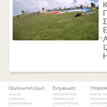
Κ
Π
Σ
Ε
Α
1
Η
Οργανωτική Δομή
Ενημέρωση
Υπηρεσί
Δήμαρχος
Νέα & Δελτία Τύπου
Κεντρικές Υπη
Αντιδήμαρχοι
Αποφάσεις Δήμου
Αποκεντρωμέν
Δημοτικό Συμβούλιο
Διαγωνισμοί & Έργα
Διοίκηση & Επ