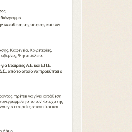
τος.
εδιάγραμμα.
ν κατάθεση της αίτησης και των
σης, Καφενεία, Καφετερίες,
 Ταβέρνες, Ψητοπωλεία.
ια Εταιρείες Α.Ε. και Ε.Π.Ε.
Δ.Σ., από το οποίο να προκύπτει ο
οντος, πρέπει να γίνει κατάθεση
πογεγραμμένη από τον κάτοχο της
νου για εταιρείες απαιτείται και
ο Δήμο.