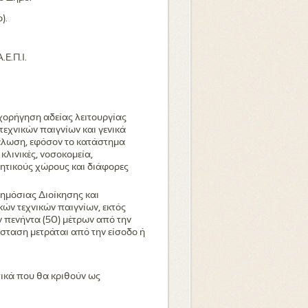
).
Ε.Π.Ι.
 χορήγηση αδείας λειτουργίας
εχνικών παιγνίων και γενικά
άλωση, εφόσον το κατάστημα
κλινικές, νοσοκομεία,
λητικούς χώρους και διάφορες
ημόσιας Διοίκησης και
ών τεχνικών παιγνίων, εκτός
ν πενήντα (50) μέτρων από την
σταση μετράται από την είσοδο ή
ικά που θα κριθούν ως