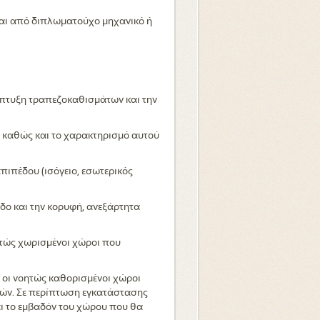
ται από διπλωματούχο μηχανικό ή
νάπτυξη τραπεζοκαθισμάτων και την
ς, καθώς και το χαρακτηρισμό αυτού
πιπέδου (ισόγειο, εσωτερικός
δο και την κορυφή, ανεξάρτητα
τώς χωρισμένοι χώροι που
 οι νοητώς καθορισμένοι χώροι
δών. Σε περίπτωση εγκατάστασης
αι το εμβαδόν του χώρου που θα