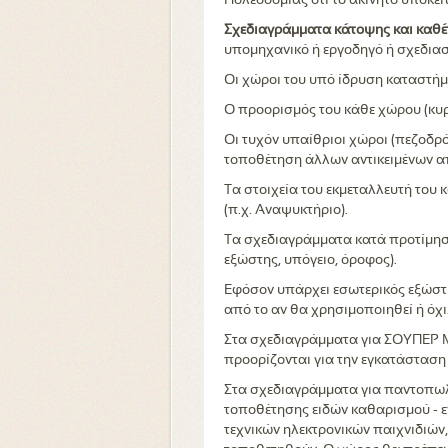
Πολεοδομίας ότι το ακίνητο υπόκε
Σχεδιαγράμματα κάτοψης και καθέτο
υπομηχανικό ή εργοδηγό ή σχεδιασ
Οι χώροι του υπό ίδρυση καταστήμα
Ο προορισμός του κάθε χώρου (κυρ
Οι τυχόν υπαίθριοι χώροι (πεζοδρ
τοποθέτηση άλλων αντικειμένων α
Τα στοιχεία του εκμεταλλευτή του 
(π.χ. Αναψυκτήριο).
Τα σχεδιαγράμματα κατά προτίμηση
εξώστης, υπόγειο, όροφος).
Εφόσον υπάρχει εσωτερικός εξώστη
από το αν θα χρησιμοποιηθεί ή όχι
Στα σχεδιαγράμματα για ΣΟΥΠΕΡ Μ
προορίζονται για την εγκατάσταση
Στα σχεδιαγράμματα για παντοπωλε
τοποθέτησης ειδών καθαρισμού - ε
τεχνικών ηλεκτρονικών παιχνιδιών