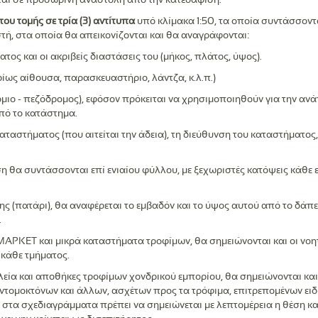
ιται σε προσωρινή αναστολή από την κατεδάφιση.
υ τομής σε τρία (3) αντίτυπα
υπό κλίμακα 1:50, τα οποία συντάσσον
τή, στα οποία θα απεικονίζονται και θα αναγράφονται:
τος και οι ακριβείς διαστάσεις του (μήκος, πλάτος, ύψος).
ίως αίθουσα, παρασκευαστήριο, λάντζα, κ.λ.π.)
όμιο - πεζόδρομος), εφόσον πρόκειται να χρησιμοποιηθούν για την α
πό το κατάστημα.
καταστήματος (που αιτείται την άδεια), τη διεύθυνση του καταστήματο
 θα συντάσσονται επί ενιαίου φύλλου, με ξεχωριστές κατόψεις κάθε ε
ς (πατάρι), θα αναφέρεται το εμβαδόν και το ύψος αυτού από το δάπε
.
ΑΡΚΕΤ και μικρά καταστήματα τροφίμων, θα σημειώνονται και οι νοη
 κάθε τμήματος.
ία και αποθήκες τροφίμων χονδρικού εμπορίου, θα σημειώνονται και
ντομοκτόνων και άλλων, ασχέτων προς τα τρόφιμα, επιτρεπομένων ει
, στα σχεδιαγράμματα πρέπει να σημειώνεται με λεπτομέρεια η θέση κ