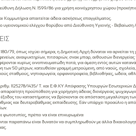
πεύθυνη Δήλωση Ν. 1599/86 για χρήση κοινόχρηστου χώρου (προκήπιο
ι Κομμωτήρια απαιτείται άδεια ασκήσεως επαγγέλματος.
 υγειονομικού ελέγχου θορύβου από Διεύθυνση Υγιεινής - Βεβαίωση Α.
ΕΙΣ
 180/79, όπως ισχύει σήμερα, η Δημοτική Αρχή δύναται να αρνείται τη
ενείων, αναψυκτηρίων, πιτσαριών, σνακ μπαρ, αιθουσών διενεργείας τ
έρονται κυρίως οινοπνευματώδη ποτά, για άμεση εντός αυτών καταν
η των 50 μέτρων, κατευθείαν γραμμή μετρούμενη, από ναούς, σχολεία, 
κούς σταθμούς, νηπιαγωγεία, ορφανοτροφεία, βιβλιοθήκες, ωδεία, αθ
 αριθμ. 1125278/1435/ Τ. και Ε.Φ.ΚΥ Απόφασης Υπουργών Εσωτερικών Δ
απαραίτητη προϋπόθεση για χορήγηση άδειας διενέργειας ψυχαγωγικ
αι έξοδος του καταστήματος να βρίσκονται σε απόσταση μεγαλύτερη τω
θμιας και δευτεροβάθμιας εκπαίδευσης. Εάν υπάρχει προαύλιο η από
ίων.
 φωτοτυπίες, πρέπει να είναι επικυρωμένα
νται παραπάνω είναι δυνατόν να συμπληρωθούν με άλλα δικαιολογητ
μας.