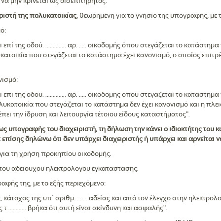
α μην κρίνεται ως δισεπιτήρητος.
ριστή της πολυκατοικίας
, θεωρημένη για το γνήσιο της υπογραφής, με 
ό:
επί της οδού. .............. αρ. ..... οικοδομής όπου στεγάζεται το κατάστ
....... . Η πολυκατοικία που στεγάζεται το κατάστημα έχει κανονισμό, ο οποίος ε
νισμό:
επί της οδού. .............. αρ. ..... οικοδομής όπου στεγάζεται το κατάστ
.......... . Η πολυκατοικία που στεγάζεται το κατάστημα δεν έχει κανονισμό και 
έπει την ίδρυση και λειτουργία τέτοιου είδους καταστήματος".
 υπογραφής του διαχειριστή, τη δήλωση την κάνει ο ιδιοκτήτης του κ
 επίσης δηλώνω ότι δεν υπάρχει διαχειριστής ή υπάρχει και αρνείται 
 για τη χρήση προκηπίου οικοδομής.
του αδειούχου ηλεκτρολόγου εγκατάστασης.
αφής της, με το εξής περιεχόμενο:
κάτοχος της υπ΄ αριθμ. ....... αδείας και από τον έλεγχο στην ηλεκτρο
τος τ ............ βρήκα ότι αυτή είναι ακίνδυνη και ασφαλής".