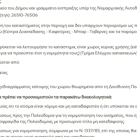
.
μείο του Δήμου και γραμμάτιο είσπραξης υπέρ της Νομαρχιακής Αυτοδ
(τηλ): 26510-76506
ση του καταστήματος στην περιοχή και δεν υπάρχουν περιορισμοί ως πρ
(Κέντρα Διασκέδασης - Καφετέριες - Μπαρ - Ταβέρνες και τα παρόμο
όκειται να λειτουργήσει το κατάστημα, είναι χώρος κύριας χρήσης (ε
ια να προκύπτει έτσι η νομιμότητά τους) (Τμήμα Ελέγχου κατασκευών)
ύεται από:
είας
χεδιαγράμματος κάτοψης του χώρου θεωρημένα από τη Διεύθυνση Πο
ε πρέπει να προσκομιστούν τα παρακάτω δικαιολογητικά:
ς ότι το κτίσμα είναι νόμιμο και μη καταδαφιστέο ή ότι υπόκειται σε
εως προς την Πολεοδομία για τη νομιμοποίηση του οικήματος, που έ
ής σφραγίδα της Πολεοδομίας με προσωρινό τίτλο μη κατεδάφισης.
ως για νομιμοποίηση, σύμφωνα με το Ν. 1337/83, επί της οποίας θα