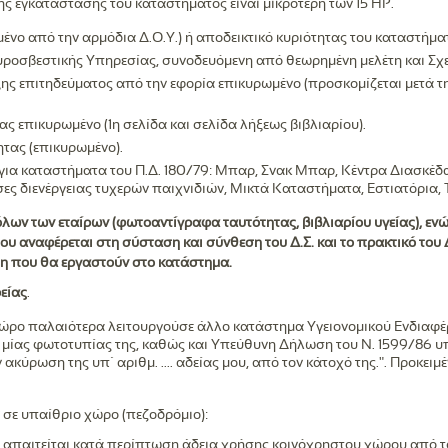
ής εγκατάστασης του καταστήματος είναι μικρότερη των 15 ΗΡ.
νο από την αρμόδια Δ.Ο.Υ.) ή αποδεικτικό κυριότητας του καταστήμα
ροσβεστικής Υπηρεσίας, συνοδευόμενη από θεωρημένη μελέτη και Σχ
 επιτηδεύματος από την εφορία επικυρωμένο (προσκομίζεται μετά τη
ς επικυρωμένο (1η σελίδα και σελίδα λήξεως βιβλιαρίου).
τας (επικυρωμένο).
α καταστήματα του Π.Δ. 180/79: Μπαρ, Σνακ Μπαρ, Κέντρα Διασκέδα
ες διενέργειας τυχερών παιχνιδιών, Μικτά Καταστήματα, Εστιατόρια,
α όλων των εταίρων (φωτοαντίγραφα ταυτότητας, βιβλιαρίου υγείας), ενώ γ
 που αναφέρεται στη σύσταση και σύνθεση του Δ.Σ. και το πρακτικό του 
λη που θα εργαστούν στο κατάστημα.
είας
.
χώρο παλαιότερα λειτουργούσε άλλο κατάστημα Υγειονομικού Ενδιαφέρ
 μίας φωτοτυπίας της, καθώς και Υπεύθυνη Δήλωση του Ν. 1599/86 υ
ν ακύρωση της υπ΄ αριθμ. .... αδείας μου, από τον κάτοχό της.". Προκειμέ
σε υπαίθριο χώρο (πεζοδρόμιο):
 απαιτείται κατά περίπτωση άδεια χρήσης κοινόχρηστου χώρου από τ