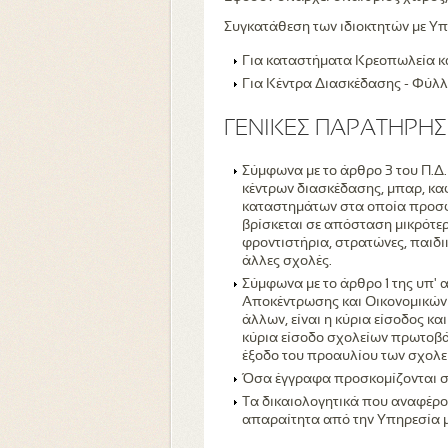
Συγκατάθεση των ιδιοκτητών με Υ
Για καταστήματα Κρεοπωλεία κα
Για Κέντρα Διασκέδασης - Φύλλο
ΓΕΝΙΚΕΣ ΠΑΡΑΤΗΡΗΣ
Σύμφωνα με το άρθρο 3 του Π.Δ.
κέντρων διασκέδασης, μπαρ, καφ
καταστημάτων στα οποία προσφ
βρίσκεται σε απόσταση μικρότερ
φροντιστήρια, στρατώνες, παιδι
άλλες σχολές.
Σύμφωνα με το άρθρο 1 της υπ'
Αποκέντρωσης και Οικονομικών 
άλλων, είναι η κύρια είσοδος κ
κύρια είσοδο σχολείων πρωτοβά
έξοδο του προαυλίου των σχολε
Όσα έγγραφα προσκομίζονται σε
Τα δικαιολογητικά που αναφέρο
απαραίτητα από την Υπηρεσία 