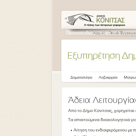
Βρίσκεστε εδώ:
Αρχική
»
Γενικά Έγγραφα
Εξυπηρέτηση Δη
Δημοτολόγιο
Ληξιαρχείο
Μητρώ
Άδεια Λειτουργί
Από το Δήμο Κόνιτσας, χορηγείται 
Τα απαιτούμενα δικαιολογητικά για
Αίτηση του ενδιαφερόμενου με π