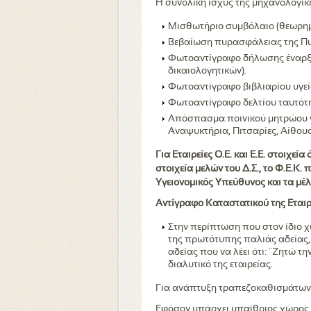
Η συνολική ισχύς της μηχανολογικ
Μισθωτήριο συμβόλαιο (θεωρημέ
Βεβαίωση πυρασφάλειας της Πυ
Φωτοαντίγραφο δήλωσης έναρξης
δικαιολογητικών).
Φωτοαντίγραφο βιβλιαρίου υγεία
Φωτοαντίγραφο δελτίου ταυτότη
Απόσπασμα ποινικού μητρώου γι
Αναψυκτήρια, Πιτσαρίες, Αίθουσ
Για Εταιρείες Ο.Ε. και Ε.Ε. στοιχεί
στοιχεία μελών του Δ.Σ., το Φ.Ε.Κ.
Υγειονομικός Υπεύθυνος και τα μέ
Αντίγραφο Καταστατικού της Εταιρ
Στην περίπτωση που στον ίδιο 
της πρωτότυπης παλιάς αδείας,
αδείας που να λέει ότι: ¨Ζητώ τη
διαλυτικό της εταιρείας.
Για ανάπτυξη τραπεζοκαθισμάτων 
Εφόσον υπάρχει υπαίθριος χώρος,