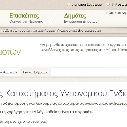
Χρήσιμοι Συνδέσμοι
Τηλεφωνι
Οικισμοί Δή
/
Επισκέπτες
Δημότες
Οδηγός της Περιοχής
Ενημέρωση Δημοτών
»
Άδεια Λειτουργίας Καταστήματος Υγειονομικού Ενδιαφέροντος
Ενημερωθείτε σχετικά με τα απαραίτητα έγγραφα π
συναλλαγές σας με τις υπηρεσίες του Δήμου Κόνι
μοτών
ο Αρρένων
Γενικά Έγγραφα
ας Καταστήματος Υγειονομικού Ενδ
η άδεια ίδρυσης και λειτουργίας καταστήματος υγειονομικού ενδιαφέρ
 τη χορήγηση της εν λόγω αδείας είναι τα παρακάτω:
λήρη στοιχεία ταυτότητας.