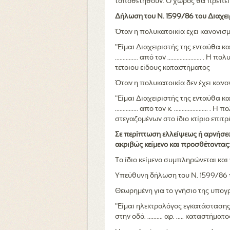
τοποθετηθούν. Ο χώρος θα πρέπει ν
Δήλωση του Ν. 1599/86 του Διαχει
Όταν η πολυκατοικία έχει κανονισμ
"Είμαι Διαχειριστής της ενταύθα και 
............... από τον ...............
τέτοιου είδους καταστήματος
Όταν η πολυκατοικία δεν έχει κανο
"Είμαι Διαχειριστής της ενταύθα και 
............... από τον κ. ............
στεγαζομένων στο ίδιο κτίριο επιτρ
Σε περίπτωση ελλείψεως ή αρνήσεως
ακριβώς κείμενο και προσθέτοντας:
Το ίδιο κείμενο συμπληρώνεται και
Υπεύθυνη δήλωση του Ν. 1599/86 
Θεωρημένη για το γνήσιο της υπογρ
"Είμαι ηλεκτρολόγος εγκατάστασης, 
στην οδό. .......... αρ. ..... καταστήμα