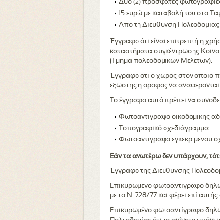
Δύο (2) πρόσφατες φωτογραφίες
15 ευρώ με καταβολή του στο Τα
Από τη Διεύθυνση Πολεοδομίας 
Έγγραφο ότι είναι επιτρεπτή η χρή
καταστήματα συγκέντρωσης Κοινού 
(Τμήμα πολεοδομικών Μελετών).
Έγγραφο ότι ο χώρος στον οποίο πρ
εξώστης ή όροφος να αναφέρονται γ
Το έγγραφο αυτό πρέπει να συνοδε
Φωτοαντίγραφο οικοδομικής αδ
Τοπογραφικό σχεδιάγραμμα.
Φωτοαντίγραφο εγκεκριμένου σ
Εάν τα ανωτέρω δεν υπάρχουν, τότ
Έγγραφο της Διεύθυνσης Πολεοδομία
Επικυρωμένο φωτοαντίγραφο δηλώσ
με το Ν. 728/77 και φέρει επί αυτ
Επικυρωμένο φωτοαντίγραφο δηλώσε