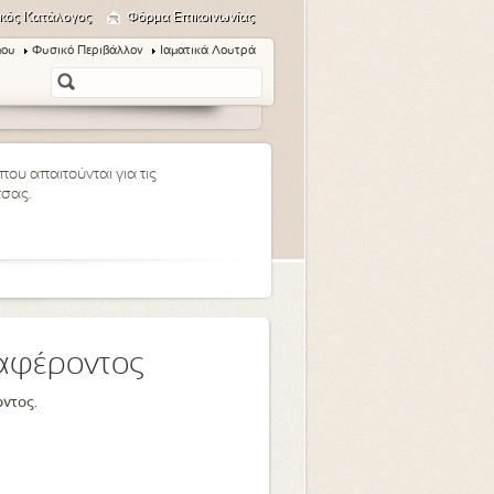
κός Κατάλογος
Φόρμα Επικοινωνίας
μου
Φυσικό Περιβάλλον
Ιαματικά Λουτρά
ου απαιτούνται για τις
τσας.
ιαφέροντος
οντος.