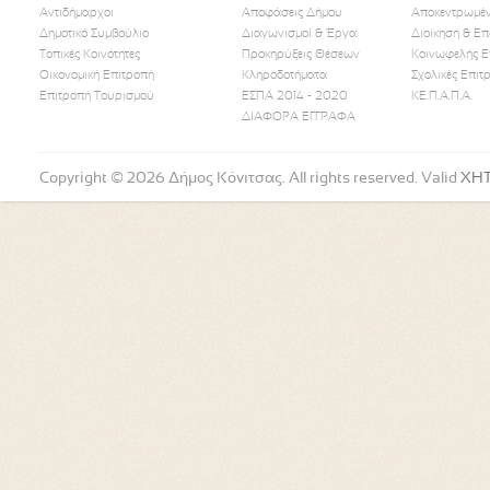
Αντιδήμαρχοι
Αποφάσεις Δήμου
Αποκεντρωμέν
Δημοτικό Συμβούλιο
Διαγωνισμοί & Έργα
Διοίκηση & Επ
Τοπικές Κοινότητες
Προκηρύξεις Θέσεων
Κοινωφελής Ε
Οικονομική Επιτροπή
Κληροδοτήματα
Σχολικές Επιτ
Like Us
Follow Us
Watch
Επιτροπή Τουρισμού
ΕΣΠΑ 2014 - 2020
ΚΕ.Π.Α.Π.Α.
ΔΙΑΦΟΡΑ ΕΓΓΡΑΦΑ
Copyright © 2026 Δήμος Κόνιτσας. All rights reserved. Valid
XH